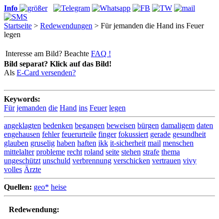
Info
Startseite
>
Redewendungen
> Für jemanden die Hand ins Feuer
legen
Interesse am Bild? Beachte
FAQ !
Bild separat? Klick auf das Bild!
Als
E-Card versenden?
Keywords:
Für
jemanden
die
Hand
ins
Feuer
legen
angeklagten
bedenken
begangen
beweisen
bürgen
damaligem
daten
engehausen
fehler
feuerurteile
finger
fokussiert
gerade
gesundheit
glauben
gruselig
haben
haften
ikk
it-sicherheit
mail
menschen
mittelalter
probleme
recht
roland
seite
stehen
strafe
thema
ungeschützt
unschuld
verbrennung
verschicken
vertrauen
vivy
volles
Ärzte
Quellen:
geo*
heise
Redewendung: