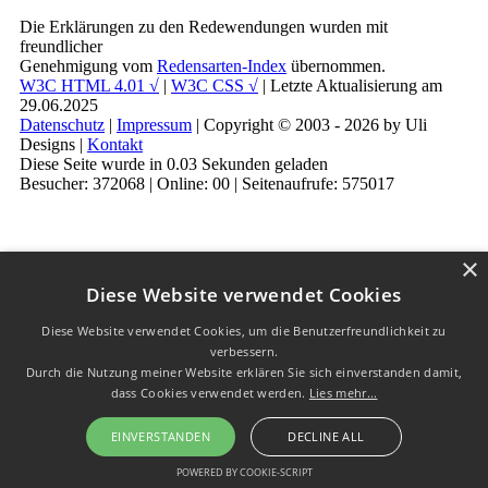
Die Erklärungen zu den Redewendungen wurden mit
freundlicher
Genehmigung vom
Redensarten-Index
übernommen.
W3C HTML 4.01 √
|
W3C CSS √
| Letzte Aktualisierung am
29.06.2025
Datenschutz
|
Impressum
| Copyright © 2003 - 2026 by Uli
Designs |
Kontakt
Diese Seite wurde in 0.03 Sekunden geladen
Besucher: 372068 | Online: 00 | Seitenaufrufe: 575017
×
Diese Website verwendet Cookies
Diese Website verwendet Cookies, um die Benutzerfreundlichkeit zu
verbessern.
Durch die Nutzung meiner Website erklären Sie sich einverstanden damit,
dass Cookies verwendet werden.
Lies mehr...
EINVERSTANDEN
DECLINE ALL
POWERED BY COOKIE-SCRIPT