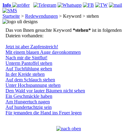
Info
Startseite
>
Redewendungen
> Keyword > stehen
Das von Ihnen gesuchte Keyword
*stehen*
ist in folgenden
Dateien vorhanden:
Jetzt ist aber Zapfenstreich!
Mit einem blauen Auge davonkommen
Nach mir die Sintflut!
Unterm Pantoffel stehen
Auf Tuchfühlung gehen
In der Kreide stehen
Auf dem Schlauch stehen
Unter Hochspannung stehen
Den Wald vor lauter Bäumen nicht sehen
Ein Geschmäckle haben
Am Hungertuch nagen
Auf hundertachtzig sein
Für jemanden die Hand ins Feuer legen