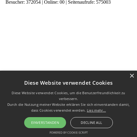
Besucher: 372054 | Online: 00 | Seitenaufrufe: 575003
×
Diese Website verwendet Cookies
Diese Website verwendet Cookies, um die Benutzerfreundlichkeit zu
verbessern.
Durch die Nutzung meiner Website erklären Sie sich einverstanden damit,
dass Cookies verwendet werden.
Lies mehr...
EINVERSTANDEN
DECLINE ALL
POWERED BY COOKIE-SCRIPT