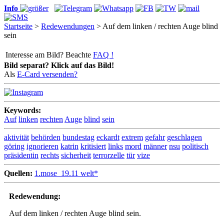
Info
Startseite
>
Redewendungen
> Auf dem linken / rechten Auge blind
sein
Interesse am Bild? Beachte
FAQ !
Bild separat? Klick auf das Bild!
Als
E-Card versenden?
Keywords:
Auf
linken
rechten
Auge
blind
sein
aktivität
behörden
bundestag
eckardt
extrem
gefahr
geschlagen
göring
ignorieren
katrin
kritisiert
links
mord
männer
nsu
politisch
präsidentin
rechts
sicherheit
terrorzelle
tür
vize
Quellen:
1.mose_19.11 welt*
Redewendung:
Auf dem linken / rechten Auge blind sein.