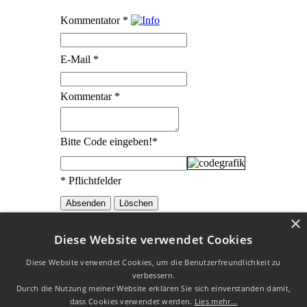
Kommentator
*
E-Mail
*
Kommentar
*
Bitte Code eingeben!
*
* Pflichtfelder
×
Diese Website verwendet Cookies
Die Erklärungen zu den Redewendungen wurden mit
freundlicher
Diese Website verwendet Cookies, um die Benutzerfreundlichkeit zu
Genehmigung vom
Redensarten-Index
übernommen.
verbessern.
W3C HTML 4.01 √
|
W3C CSS √
| Letzte Aktualisierung am
Durch die Nutzung meiner Website erklären Sie sich einverstanden damit,
12.10.2018
dass Cookies verwendet werden.
Lies mehr...
Datenschutz
|
Impressum
| Copyright © 2003 - 2026 by Uli