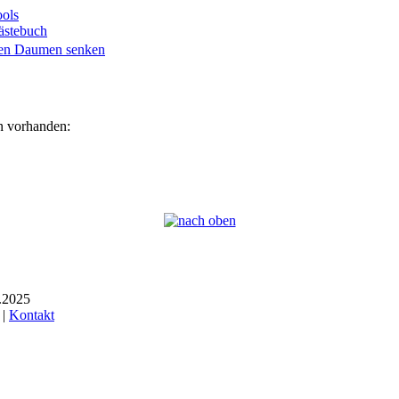
ols
ästebuch
en vorhanden:
6.2025
 |
Kontakt