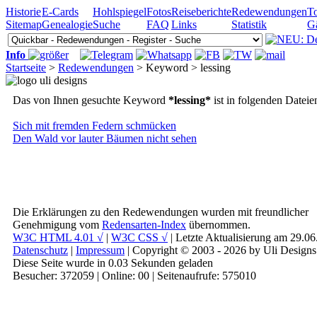
Historie
E-Cards
Hohlspiegel
Fotos
Reiseberichte
Redewendungen
To
Sitemap
Genealogie
Suche
FAQ
Links
Statistik
G
Info
Startseite
>
Redewendungen
> Keyword > lessing
Das von Ihnen gesuchte Keyword
*lessing*
ist in folgenden Datei
Sich mit fremden Federn schmücken
Den Wald vor lauter Bäumen nicht sehen
Die Erklärungen zu den Redewendungen wurden mit freundlicher
Genehmigung vom
Redensarten-Index
übernommen.
W3C HTML 4.01 √
|
W3C CSS √
| Letzte Aktualisierung am 29.0
Datenschutz
|
Impressum
| Copyright © 2003 - 2026 by Uli Designs
Diese Seite wurde in 0.03 Sekunden geladen
Besucher: 372059 | Online: 00 | Seitenaufrufe: 575010