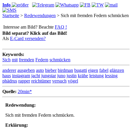
Info
Startseite
>
Redewendungen
> Sich mit fremden Federn schmücken
Interesse am Bild? Beachte
FAQ !
Bild separat? Klick auf das Bild!
Als
E-Card versenden?
Keywords:
Sich
mit
fremden
Federn
schmücken
anderer
ausgeben
auto
bieber
birdman
bugatti
eigen
fabel
glänzen
haus
instagram
jacht
jungstar
juno
justin
krähe
leistung
lessing
phädrus
rapper
reichtümer
versuch
vögel
Quelle:
20min*
Redewendung:
Sich mit fremden Federn schmücken.
Erklärung: