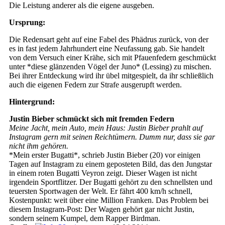
Die Leistung anderer als die eigene ausgeben.
Ursprung:
Die Redensart geht auf eine Fabel des Phädrus zurück, von der
es in fast jedem Jahrhundert eine Neufassung gab. Sie handelt
von dem Versuch einer Krähe, sich mit Pfauenfedern geschmückt
unter *diese glänzenden Vögel der Juno* (Lessing) zu mischen.
Bei ihrer Entdeckung wird ihr übel mitgespielt, da ihr schließlich
auch die eigenen Federn zur Strafe ausgerupft werden.
Hintergrund:
Justin Bieber schmückt sich mit fremden Federn
Meine Jacht, mein Auto, mein Haus: Justin Bieber prahlt auf
Instagram gern mit seinen Reichtümern. Dumm nur, dass sie gar
nicht ihm gehören.
*Mein erster Bugatti*, schrieb Justin Bieber (20) vor einigen
Tagen auf Instagram zu einem geposteten Bild, das den Jungstar
in einem roten Bugatti Veyron zeigt. Dieser Wagen ist nicht
irgendein Sportflitzer. Der Bugatti gehört zu den schnellsten und
teuersten Sportwagen der Welt. Er fährt 400 km/h schnell,
Kostenpunkt: weit über eine Million Franken. Das Problem bei
diesem Instagram-Post: Der Wagen gehört gar nicht Justin,
sondern seinem Kumpel, dem Rapper Birdman.