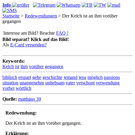
Info
Startseite
>
Redewendungen
> Der Kelch ist an ihm vorüber
gegangen
Interesse am Bild? Beachte
FAQ !
Bild separat? Klick auf das Bild!
Als
E-Card versenden?
Keywords:
Kelch
ist
ihm
vorüber
gegangen
biblisch
erspart
gehe
geschichte
jemand
jesu
möglich
passions
situation
unangenehm
unliebsam
vater
verschont
verwendung
vorbei
wörtlich
Quelle:
matthäus 39
Redewendung:
Der Kelch ist an ihm vorüber gegangen.
Erklärung: