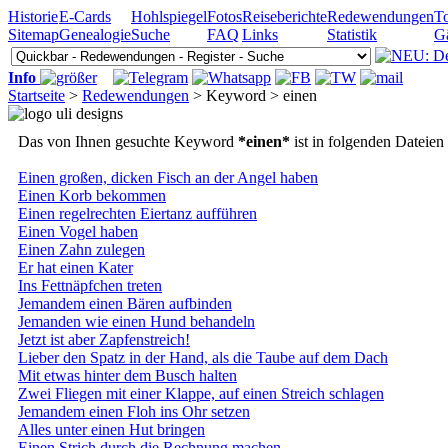
Historie
E-Cards
Hohlspiegel
Fotos
Reiseberichte
Redewendungen
To
Sitemap
Genealogie
Suche
FAQ
Links
Statistik
G
Info
Startseite
>
Redewendungen
> Keyword > einen
Das von Ihnen gesuchte Keyword
*einen*
ist in folgenden Dateien
Einen großen, dicken Fisch an der Angel haben
Einen Korb bekommen
Einen regelrechten Eiertanz aufführen
Einen Vogel haben
Einen Zahn zulegen
Er hat einen Kater
Ins Fettnäpfchen treten
Jemandem einen Bären aufbinden
Jemanden wie einen Hund behandeln
Jetzt ist aber Zapfenstreich!
Lieber den Spatz in der Hand, als die Taube auf dem Dach
Mit etwas hinter dem Busch halten
Zwei Fliegen mit einer Klappe, auf einen Streich schlagen
Jemandem einen Floh ins Ohr setzen
Alles unter einen Hut bringen
Einen Strich durch die Rechnung machen