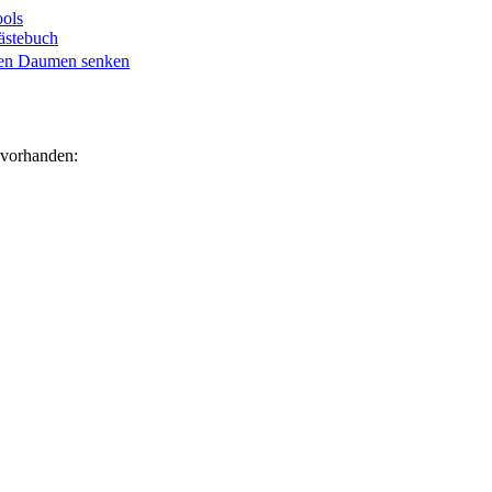
ols
ästebuch
 vorhanden: