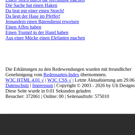
Die Sache hat einen Haken
Da brat mir einer einen Storch!
Da liegt der Hase im Pfeffer!
Jemandem einen Bärendienst erweisen
Einen Affen haben
Einen Trumpf in der Hand haben
Aus einer Mücke einen Elefanten machen
Die Erklärungen zu den Redewendungen wurden mit freundlicher
Genehmigung vom
Redensarten-Index
übernommen.
W3C HTML 4.01 √
|
W3C CSS √
| Letzte Aktualisierung am 29.0
Datenschutz
|
Impressum
| Copyright © 2003 - 2026 by Uli Designs
Diese Seite wurde in 0.01 Sekunden geladen
Besucher: 372061 | Online: 00 | Seitenaufrufe: 575010