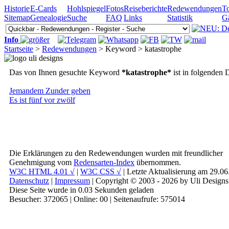
Historie
E-Cards
Hohlspiegel
Fotos
Reiseberichte
Redewendungen
To
Sitemap
Genealogie
Suche
FAQ
Links
Statistik
G
Info
Startseite
>
Redewendungen
> Keyword > katastrophe
Das von Ihnen gesuchte Keyword
*katastrophe*
ist in folgenden 
Jemandem Zunder geben
Es ist fünf vor zwölf
Die Erklärungen zu den Redewendungen wurden mit freundlicher
Genehmigung vom
Redensarten-Index
übernommen.
W3C HTML 4.01 √
|
W3C CSS √
| Letzte Aktualisierung am 29.0
Datenschutz
|
Impressum
| Copyright © 2003 - 2026 by Uli Designs
Diese Seite wurde in 0.03 Sekunden geladen
Besucher: 372065 | Online: 00 | Seitenaufrufe: 575014