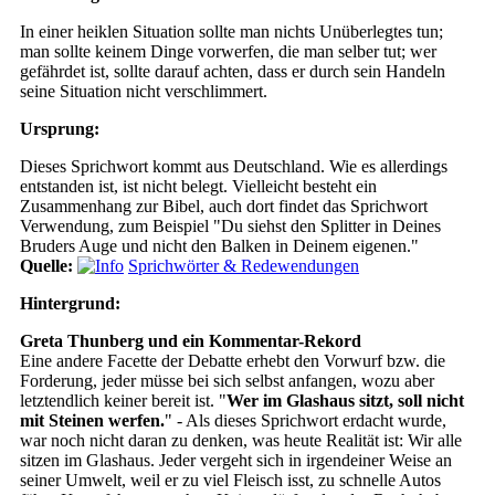
In einer heiklen Situation sollte man nichts Unüberlegtes tun;
man sollte keinem Dinge vorwerfen, die man selber tut; wer
gefährdet ist, sollte darauf achten, dass er durch sein Handeln
seine Situation nicht verschlimmert.
Ursprung:
Dieses Sprichwort kommt aus Deutschland. Wie es allerdings
entstanden ist, ist nicht belegt. Vielleicht besteht ein
Zusammenhang zur Bibel, auch dort findet das Sprichwort
Verwendung, zum Beispiel "Du siehst den Splitter in Deines
Bruders Auge und nicht den Balken in Deinem eigenen."
Quelle:
Sprichwörter & Redewendungen
Hintergrund:
Greta Thunberg und ein Kommentar-Rekord
Eine andere Facette der Debatte erhebt den Vorwurf bzw. die
Forderung, jeder müsse bei sich selbst anfangen, wozu aber
letztendlich keiner bereit ist. "
Wer im Glashaus sitzt, soll nicht
mit Steinen werfen.
" - Als dieses Sprichwort erdacht wurde,
war noch nicht daran zu denken, was heute Realität ist: Wir alle
sitzen im Glashaus. Jeder vergeht sich in irgendeiner Weise an
seiner Umwelt, weil er zu viel Fleisch isst, zu schnelle Autos