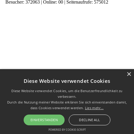
Besucher: 372063 | Online: 00 | Seitenaufrufe: 575012
×
Diese Website verwendet Cookies
Diese Website verwendet Cookies, um die Benutzerfreundlichkeit zu
verbessern.
Durch die Nutzung meiner Website erklären Sie sich einverstanden damit,
dass Cookies verwendet werden.
Lies mehr...
EINVERSTANDEN
DECLINE ALL
POWERED BY COOKIE-SCRIPT