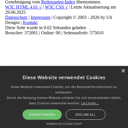
Genehmigung vom
Redensarten-Index
übernommen.
W3C HTML 4.01 √
|
W3C CSS √
| Letzte Aktualisierung am
29.06.2025
Datenschutz
|
Impressum
| Copyright © 2003 - 2026 by Uli
Designs |
Kontakt
Diese Seite wurde in 0.02 Sekunden geladen
Besucher: 372061 | Online: 00 | Seitenaufrufe: 575010
×
Diese Website verwendet Cookies
Diese Website verwendet Cookies, um die Benutzerfreundlichkeit zu
verbessern.
Durch die Nutzung meiner Website erklären Sie sich einverstanden damit,
dass Cookies verwendet werden.
Lies mehr...
EINVERSTANDEN
DECLINE ALL
POWERED BY COOKIE-SCRIPT