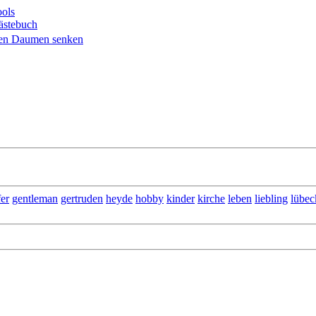
ols
ästebuch
fer
gentleman
gertruden
heyde
hobby
kinder
kirche
leben
liebling
lübec