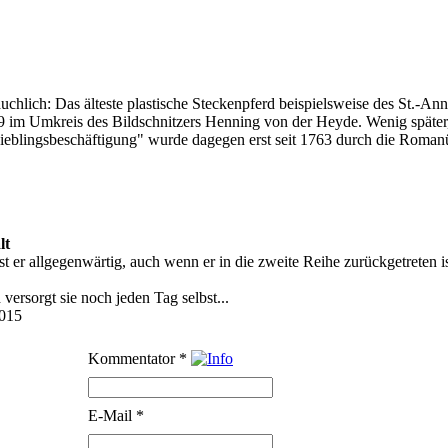
räuchlich: Das älteste plastische Steckenpferd beispielsweise des St.-
9 im Umkreis des Bildschnitzers Henning von der Heyde. Wenig später,
"Lieblingsbeschäftigung" wurde dagegen erst seit 1763 durch die Roma
lt
 er allgegenwärtig, auch wenn er in die zweite Reihe zurückgetreten is
 versorgt sie noch jeden Tag selbst...
015
Kommentator
*
E-Mail
*