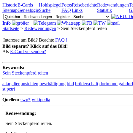
Historie
E-Cards
Hohlspiegel
Fotos
Reiseberichte
Redewendungen
To
Sitemap
Genealogie
Suche
FAQ
Links
Statistik
G
Info
Startseite
>
Redewendungen
> Sein Steckenpferd reiten
Interesse am Bild? Beachte
FAQ !
Bild separat? Klick auf das Bild!
Als
E-Card versenden?
Keywords:
Sein
Steckenpferd
reiten
altar
alter
ansichten
beschäftigung
bild
brüderschaft
dortmund
gaildor
st.petri
Quellen:
swp*
wikipedia
Redewendung:
Sein Steckenpferd reiten.