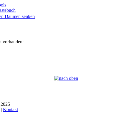
ols
ästebuch
en vorhanden:
6.2025
 |
Kontakt