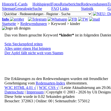
Historie
E-Cards
Hohlspiegel
Fotos
Reiseberichte
Redewendungen
To
Sitemap
Genealogie
Suche
FAQ
Links
Statistik
G
Info
Startseite
>
Redewendungen
> Keyword > kinder
Das von Ihnen gesuchte Keyword
*kinder*
ist in folgenden Datei
Sein Steckenpferd reiten
Alles unter einen Hut bringen
Der Apfel fällt nicht weit vom Stamm
Die Erklärungen zu den Redewendungen wurden mit freundlicher
Genehmigung vom
Redensarten-Index
übernommen.
W3C HTML 4.01 √
|
W3C CSS √
| Letzte Aktualisierung am 29.0
Datenschutz
|
Impressum
| Copyright © 2003 - 2026 by Uli Designs
Diese Seite wurde in 0.02 Sekunden geladen
Besucher: 372063 | Online: 00 | Seitenaufrufe: 575012