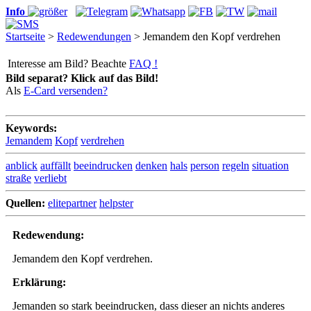
Info
Startseite
>
Redewendungen
> Jemandem den Kopf verdrehen
Interesse am Bild? Beachte
FAQ !
Bild separat? Klick auf das Bild!
Als
E-Card versenden?
Keywords:
Jemandem
Kopf
verdrehen
anblick
auffällt
beeindrucken
denken
hals
person
regeln
situation
straße
verliebt
Quellen:
elitepartner
helpster
Redewendung:
Jemandem den Kopf verdrehen.
Erklärung:
Jemanden so stark beeindrucken, dass dieser an nichts anderes