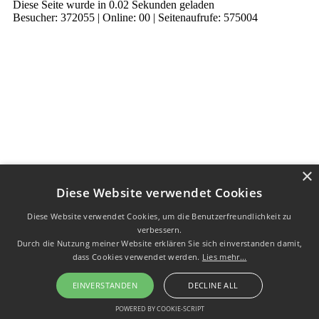
Diese Seite wurde in 0.02 Sekunden geladen
Besucher: 372055 | Online: 00 | Seitenaufrufe: 575004
×
Diese Website verwendet Cookies
Diese Website verwendet Cookies, um die Benutzerfreundlichkeit zu
verbessern.
Durch die Nutzung meiner Website erklären Sie sich einverstanden damit,
dass Cookies verwendet werden.
Lies mehr...
EINVERSTANDEN
DECLINE ALL
POWERED BY COOKIE-SCRIPT