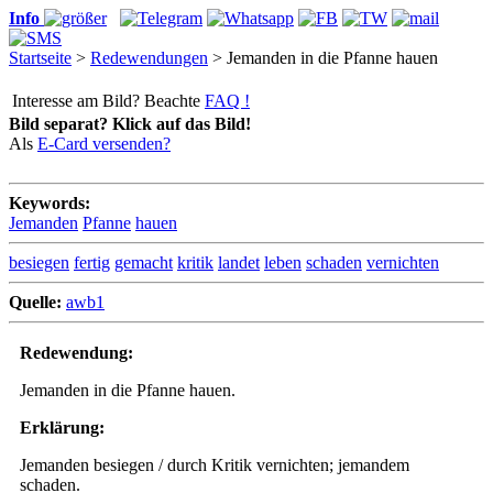
Info
Startseite
>
Redewendungen
> Jemanden in die Pfanne hauen
Interesse am Bild? Beachte
FAQ !
Bild separat? Klick auf das Bild!
Als
E-Card versenden?
Keywords:
Jemanden
Pfanne
hauen
besiegen
fertig
gemacht
kritik
landet
leben
schaden
vernichten
Quelle:
awb1
Redewendung:
Jemanden in die Pfanne hauen.
Erklärung:
Jemanden besiegen / durch Kritik vernichten; jemandem
schaden.