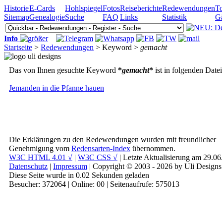
Historie
E-Cards
Hohlspiegel
Fotos
Reiseberichte
Redewendungen
To
Sitemap
Genealogie
Suche
FAQ
Links
Statistik
G
Info
Startseite
>
Redewendungen
> Keyword >
gemacht
Das von Ihnen gesuchte Keyword
*
gemacht
*
ist in folgenden Date
Jemanden in die Pfanne hauen
Die Erklärungen zu den Redewendungen wurden mit freundlicher
Genehmigung vom
Redensarten-Index
übernommen.
W3C HTML 4.01 √
|
W3C CSS √
| Letzte Aktualisierung am 29.0
Datenschutz
|
Impressum
| Copyright © 2003 - 2026 by Uli Designs
Diese Seite wurde in 0.02 Sekunden geladen
Besucher: 372064 | Online: 00 | Seitenaufrufe: 575013