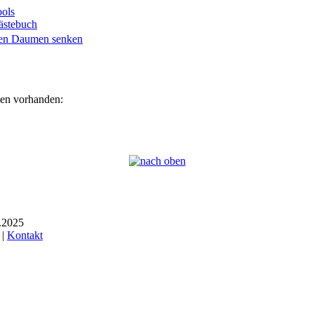
ols
ästebuch
ien vorhanden:
6.2025
 |
Kontakt