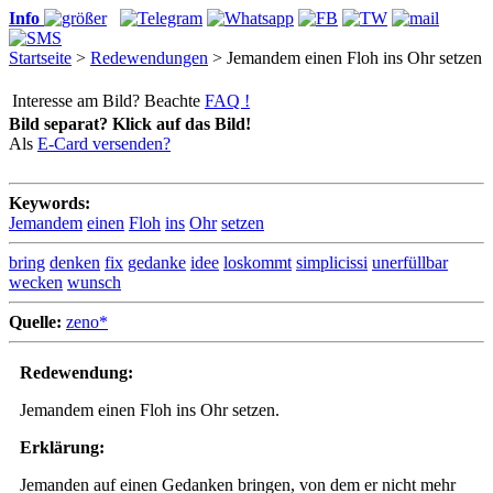
Info
Startseite
>
Redewendungen
> Jemandem einen Floh ins Ohr setzen
Interesse am Bild? Beachte
FAQ !
Bild separat? Klick auf das Bild!
Als
E-Card versenden?
Keywords:
Jemandem
einen
Floh
ins
Ohr
setzen
bring
denken
fix
gedanke
idee
loskommt
simplicissi
unerfüllbar
wecken
wunsch
Quelle:
zeno*
Redewendung:
Jemandem einen Floh ins Ohr setzen.
Erklärung:
Jemanden auf einen Gedanken bringen, von dem er nicht mehr