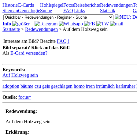
Historie
E-Cards
Hohlspiegel
Fotos
Reiseberichte
Redewendungen
To
Sitemap
Genealogie
Suche
FAQ
Links
Statistik
G
Info
Startseite
>
Redewendungen
> Auf dem Holzweg sein
Interesse am Bild? Beachte
FAQ !
Bild separat? Klick auf das Bild!
Als
E-Card versenden?
Keywords:
Auf
Holzweg
sein
adoption
bäume
csu
geis
geschlagen
homo
irren
irrtümlich
karlsruher
Quelle:
focus*
Redewendung:
Auf dem Holzweg sein.
Erklärung: