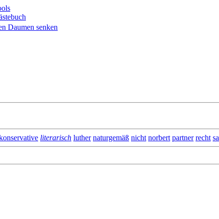
ols
ästebuch
konservative
literarisch
luther
naturgemäß
nicht
norbert
partner
recht
s