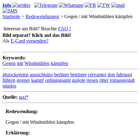
Info
Startseite
>
Redewendungen
> Gegen / mit Windmühlen kämpfen
Interesse am Bild? Beachte
FAQ !
Bild separat? Klick auf das Bild!
Als
E-Card versenden?
Keywords:
Gegen
mit
Windmühlen
kämpfen
abzockereien
aussichtslos
berliner
betrüger
cervantes
don
fahrgast
führen
gegner
kampf
ordnungsamt
quijote
riesen
ritter
romangestalt
sinnlos
Quelle:
taxi*
Redewendung:
Gegen / mit Windmühlen kämpfen.
Erklärung: