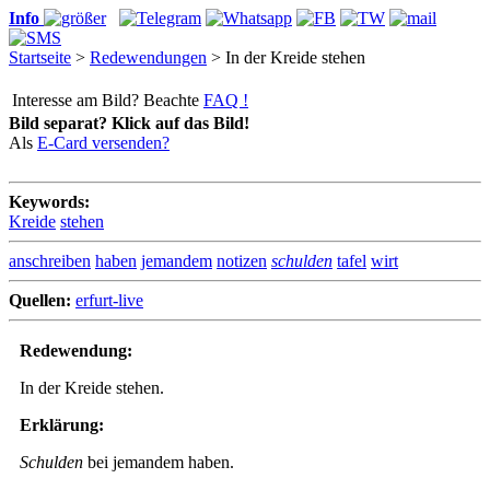
Info
Startseite
>
Redewendungen
> In der Kreide stehen
Interesse am Bild? Beachte
FAQ !
Bild separat? Klick auf das Bild!
Als
E-Card versenden?
Keywords:
Kreide
stehen
anschreiben
haben
jemandem
notizen
schulden
tafel
wirt
Quellen:
erfurt-live
Redewendung:
In der Kreide stehen.
Erklärung:
Schulden
bei jemandem haben.