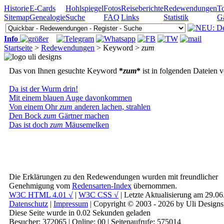
Historie
E-Cards
Hohlspiegel
Fotos
Reiseberichte
Redewendungen
To
Sitemap
Genealogie
Suche
FAQ
Links
Statistik
G
Info
Startseite
>
Redewendungen
> Keyword >
zum
Das von Ihnen gesuchte Keyword
*
zum
*
ist in folgenden Dateien 
Da ist der Wurm drin!
Mit einem blauen Auge davonkommen
Von einem Ohr
zum
anderen lachen, strahlen
Den Bock
zum
Gärtner machen
Das ist doch
zum
Mäusemelken
Die Erklärungen zu den Redewendungen wurden mit freundlicher
Genehmigung vom
Redensarten-Index
übernommen.
W3C HTML 4.01 √
|
W3C CSS √
| Letzte Aktualisierung am 29.0
Datenschutz
|
Impressum
| Copyright © 2003 - 2026 by Uli Designs
Diese Seite wurde in 0.02 Sekunden geladen
Besucher: 372065 | Online: 00 | Seitenaufrufe: 575014