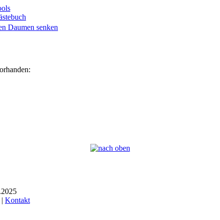
ols
ästebuch
vorhanden:
6.2025
 |
Kontakt