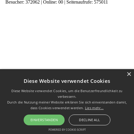
Besucher: 372062 | Online: 00 | Seitenaufrufe: 575011
×
Diese Website verwendet Cookies
Diese Website verwendet Cookies, um die Benutzerfreundlichkeit zu
verbessern.
Durch die Nutzung meiner Website erklären Sie sich einverstanden damit,
dass Cookies verwendet werden.
Lies mehr...
EINVERSTANDEN
DECLINE ALL
POWERED BY COOKIE-SCRIPT