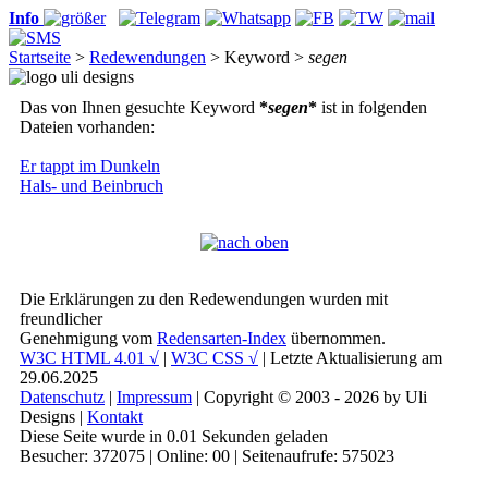
Info
Startseite
>
Redewendungen
> Keyword >
segen
Das von Ihnen gesuchte Keyword
*
segen
*
ist in folgenden
Dateien vorhanden:
Er tappt im Dunkeln
Hals- und Beinbruch
Die Erklärungen zu den Redewendungen wurden mit
freundlicher
Genehmigung vom
Redensarten-Index
übernommen.
W3C HTML 4.01 √
|
W3C CSS √
| Letzte Aktualisierung am
29.06.2025
Datenschutz
|
Impressum
| Copyright © 2003 - 2026 by Uli
Designs |
Kontakt
Diese Seite wurde in 0.01 Sekunden geladen
Besucher: 372075 | Online: 00 | Seitenaufrufe: 575023