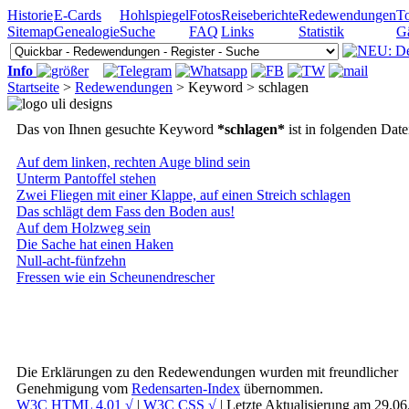
Historie
E-Cards
Hohlspiegel
Fotos
Reiseberichte
Redewendungen
To
Sitemap
Genealogie
Suche
FAQ
Links
Statistik
G
Info
Startseite
>
Redewendungen
> Keyword > schlagen
Das von Ihnen gesuchte Keyword
*schlagen*
ist in folgenden Dat
Auf dem linken, rechten Auge blind sein
Unterm Pantoffel stehen
Zwei Fliegen mit einer Klappe, auf einen Streich schlagen
Das schlägt dem Fass den Boden aus!
Auf dem Holzweg sein
Die Sache hat einen Haken
Null-acht-fünfzehn
Fressen wie ein Scheunendrescher
Die Erklärungen zu den Redewendungen wurden mit freundlicher
Genehmigung vom
Redensarten-Index
übernommen.
W3C HTML 4.01 √
|
W3C CSS √
| Letzte Aktualisierung am 29.0