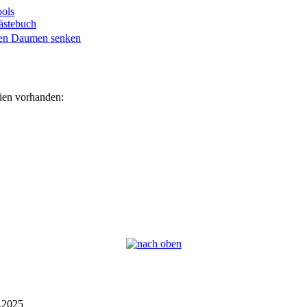
ols
ästebuch
eien vorhanden:
6.2025