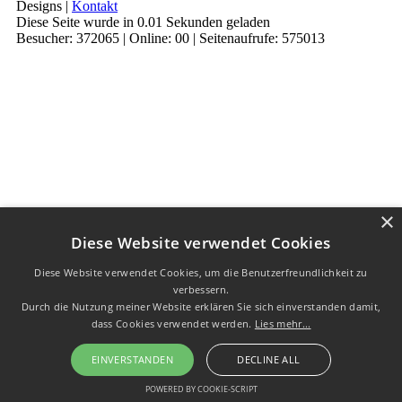
Designs |
Kontakt
Diese Seite wurde in 0.01 Sekunden geladen
Besucher: 372065 | Online: 00 | Seitenaufrufe: 575013
×
Diese Website verwendet Cookies
Diese Website verwendet Cookies, um die Benutzerfreundlichkeit zu
verbessern.
Durch die Nutzung meiner Website erklären Sie sich einverstanden damit,
dass Cookies verwendet werden.
Lies mehr...
EINVERSTANDEN
DECLINE ALL
POWERED BY COOKIE-SCRIPT