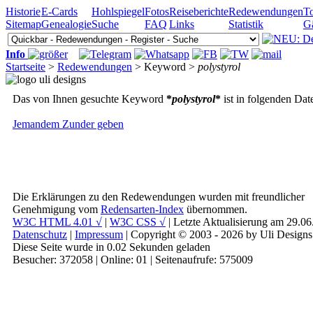
Historie
E-Cards
Hohlspiegel
Fotos
Reiseberichte
Redewendungen
To
Sitemap
Genealogie
Suche
FAQ
Links
Statistik
G
Info
Startseite
>
Redewendungen
> Keyword >
polystyrol
Das von Ihnen gesuchte Keyword
*
polystyrol
*
ist in folgenden Dat
Jemandem Zunder geben
Die Erklärungen zu den Redewendungen wurden mit freundlicher
Genehmigung vom
Redensarten-Index
übernommen.
W3C HTML 4.01 √
|
W3C CSS √
| Letzte Aktualisierung am 29.0
Datenschutz
|
Impressum
| Copyright © 2003 - 2026 by Uli Designs
Diese Seite wurde in 0.02 Sekunden geladen
Besucher: 372058 | Online: 01 | Seitenaufrufe: 575009