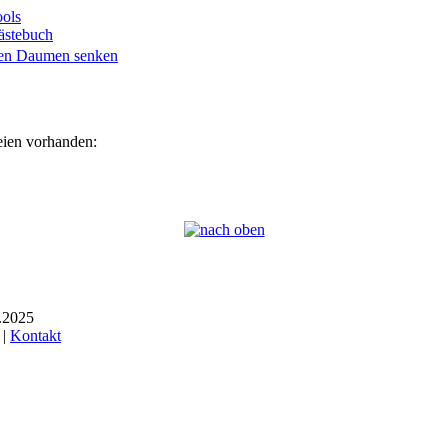
ols
ästebuch
eien vorhanden:
6.2025
 |
Kontakt