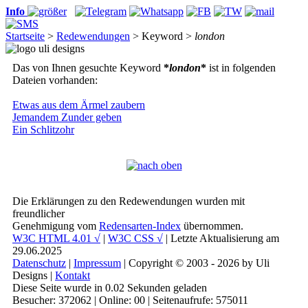
Info
Startseite
>
Redewendungen
> Keyword >
london
Das von Ihnen gesuchte Keyword
*
london
*
ist in folgenden
Dateien vorhanden:
Etwas aus dem Ärmel zaubern
Jemandem Zunder geben
Ein Schlitzohr
Die Erklärungen zu den Redewendungen wurden mit
freundlicher
Genehmigung vom
Redensarten-Index
übernommen.
W3C HTML 4.01 √
|
W3C CSS √
| Letzte Aktualisierung am
29.06.2025
Datenschutz
|
Impressum
| Copyright © 2003 - 2026 by Uli
Designs |
Kontakt
Diese Seite wurde in 0.02 Sekunden geladen
Besucher: 372062 | Online: 00 | Seitenaufrufe: 575011