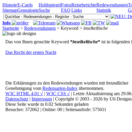
Historie
E-Cards
Hohlspiegel
Fotos
Reiseberichte
Redewendungen
To
Sitemap
Genealogie
Suche
FAQ
Links
Statistik
G
Info
Startseite
>
Redewendungen
> Keyword >
inselkeltische
Das von Ihnen gesuchte Keyword
*
inselkeltische
*
ist in folgenden
Das Recht der ersten Nacht
Die Erklärungen zu den Redewendungen wurden mit freundlicher
Genehmigung vom
Redensarten-Index
übernommen.
W3C HTML 4.01 √
|
W3C CSS √
| Letzte Aktualisierung am 29.0
Datenschutz
|
Impressum
| Copyright © 2003 - 2026 by Uli Designs
Diese Seite wurde in 0.02 Sekunden geladen
Besucher: 372062 | Online: 00 | Seitenaufrufe: 575011