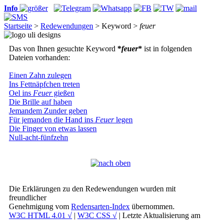
Info
Startseite
>
Redewendungen
> Keyword >
feuer
Das von Ihnen gesuchte Keyword
*
feuer
*
ist in folgenden
Dateien vorhanden:
Einen Zahn zulegen
Ins Fettnäpfchen treten
Oel ins
Feuer
gießen
Die Brille auf haben
Jemandem Zunder geben
Für jemanden die Hand ins
Feuer
legen
Die Finger von etwas lassen
Null-acht-fünfzehn
Die Erklärungen zu den Redewendungen wurden mit
freundlicher
Genehmigung vom
Redensarten-Index
übernommen.
W3C HTML 4.01 √
|
W3C CSS √
| Letzte Aktualisierung am