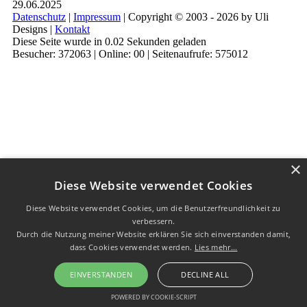
29.06.2025
Datenschutz
|
Impressum
| Copyright © 2003 - 2026 by Uli
Designs |
Kontakt
Diese Seite wurde in 0.02 Sekunden geladen
Besucher: 372063 | Online: 00 | Seitenaufrufe: 575012
×
Diese Website verwendet Cookies
Diese Website verwendet Cookies, um die Benutzerfreundlichkeit zu
verbessern.
Durch die Nutzung meiner Website erklären Sie sich einverstanden damit,
dass Cookies verwendet werden.
Lies mehr...
EINVERSTANDEN
DECLINE ALL
POWERED BY COOKIE-SCRIPT