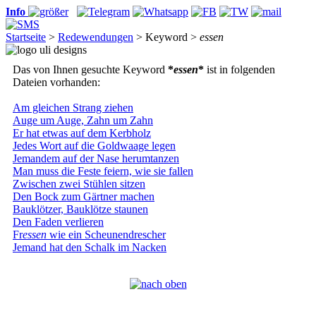
Info
Startseite
>
Redewendungen
> Keyword >
essen
Das von Ihnen gesuchte Keyword
*
essen
*
ist in folgenden
Dateien vorhanden:
Am gleichen Strang ziehen
Auge um Auge, Zahn um Zahn
Er hat etwas auf dem Kerbholz
Jedes Wort auf die Goldwaage legen
Jemandem auf der Nase herumtanzen
Man muss die Feste feiern, wie sie fallen
Zwischen zwei Stühlen sitzen
Den Bock zum Gärtner machen
Bauklötzer, Bauklötze staunen
Den Faden verlieren
Fr
essen
wie ein Scheunendrescher
Jemand hat den Schalk im Nacken