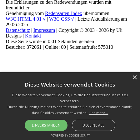
Die Erklärungen zu den Redewendungen wurden mit
freundlicher
Genehmigung vom
Redensarten-Index
übernommen.
W3C HTML 4.01 √
|
W3C CSS √
| Letzte Aktualisierung am
29.06.2025
Datenschutz
|
Impressum
| Copyright © 2003 - 2026 by Uli
Designs |
Kontakt
Diese Seite wurde in 0.01 Sekunden geladen
Besucher: 372061 | Online: 00 | Seitenaufrufe: 575010
×
Diese Website verwendet Cookies
Diese Website verwendet Cookies, um die Benutzerfreundlichkeit zu
verbessern.
Durch die Nutzung meiner Website erklären Sie sich einverstanden damit,
dass Cookies verwendet werden.
Lies mehr...
EINVERSTANDEN
DECLINE ALL
POWERED BY COOKIE-SCRIPT