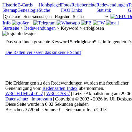
Historie
E-Cards
Hohlspiegel
Fotos
Reiseberichte
Redewendungen
To
Sitemap
Genealogie
Suche
FAQ
Links
Statistik
G
Info
Startseite
>
Redewendungen
> Keyword > erfolglosen
Das von Ihnen gesuchte Keyword
*erfolglosen*
ist in folgenden D
Die Ratten verlassen das sinkende Schiff
Die Erklärungen zu den Redewendungen wurden mit freundlicher
Genehmigung vom
Redensarten-Index
übernommen.
W3C HTML 4.01 √
|
W3C CSS √
| Letzte Aktualisierung am 29.0
Datenschutz
|
Impressum
| Copyright © 2003 - 2026 by Uli Designs
Diese Seite wurde in 0.02 Sekunden geladen
Besucher: 372064 | Online: 01 | Seitenaufrufe: 575013