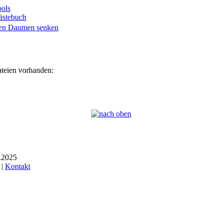
ols
ästebuch
ateien vorhanden:
6.2025
 |
Kontakt