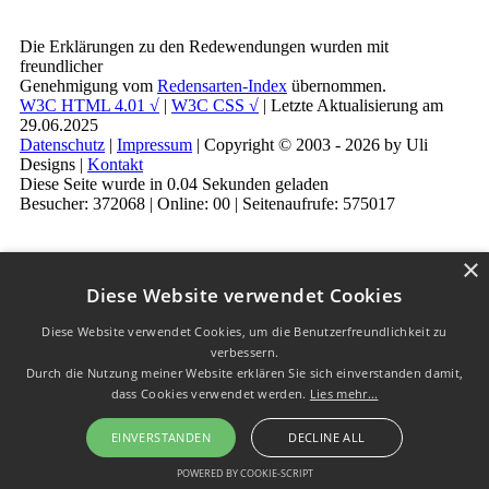
Die Erklärungen zu den Redewendungen wurden mit
freundlicher
Genehmigung vom
Redensarten-Index
übernommen.
W3C HTML 4.01 √
|
W3C CSS √
| Letzte Aktualisierung am
29.06.2025
Datenschutz
|
Impressum
| Copyright © 2003 - 2026 by Uli
Designs |
Kontakt
Diese Seite wurde in 0.04 Sekunden geladen
Besucher: 372068 | Online: 00 | Seitenaufrufe: 575017
×
Diese Website verwendet Cookies
Diese Website verwendet Cookies, um die Benutzerfreundlichkeit zu
verbessern.
Durch die Nutzung meiner Website erklären Sie sich einverstanden damit,
dass Cookies verwendet werden.
Lies mehr...
EINVERSTANDEN
DECLINE ALL
POWERED BY COOKIE-SCRIPT