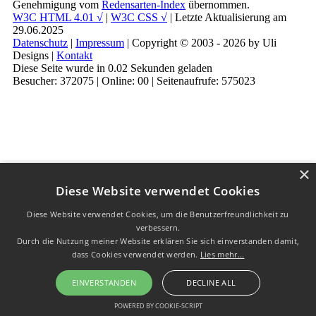
Genehmigung vom
Redensarten-Index
übernommen.
W3C HTML 4.01 √
|
W3C CSS √
| Letzte Aktualisierung am
29.06.2025
Datenschutz
|
Impressum
| Copyright © 2003 - 2026 by Uli
Designs |
Kontakt
Diese Seite wurde in 0.02 Sekunden geladen
Besucher: 372075 | Online: 00 | Seitenaufrufe: 575023
×
Diese Website verwendet Cookies
Diese Website verwendet Cookies, um die Benutzerfreundlichkeit zu
verbessern.
Durch die Nutzung meiner Website erklären Sie sich einverstanden damit,
dass Cookies verwendet werden.
Lies mehr...
EINVERSTANDEN
DECLINE ALL
POWERED BY COOKIE-SCRIPT