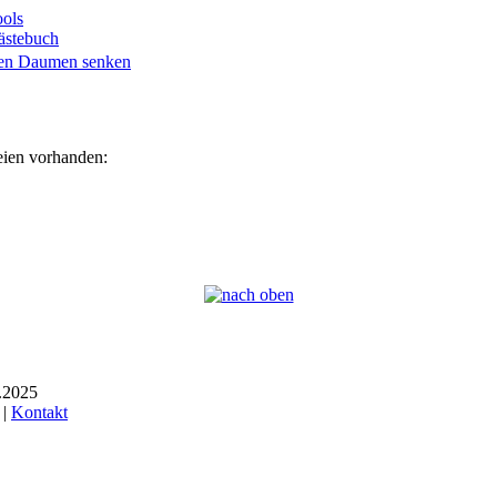
ols
ästebuch
eien vorhanden:
6.2025
 |
Kontakt