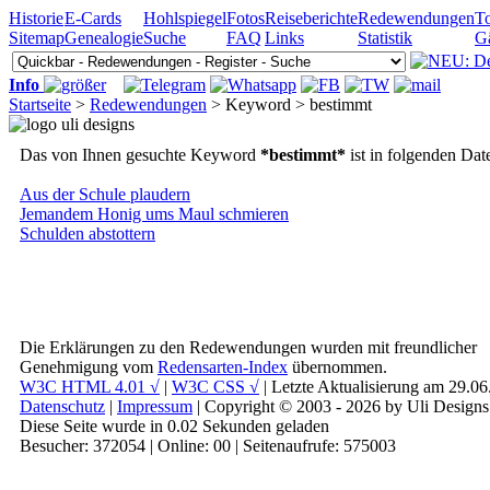
Historie
E-Cards
Hohlspiegel
Fotos
Reiseberichte
Redewendungen
To
Sitemap
Genealogie
Suche
FAQ
Links
Statistik
G
Info
Startseite
>
Redewendungen
> Keyword > bestimmt
Das von Ihnen gesuchte Keyword
*bestimmt*
ist in folgenden Dat
Aus der Schule plaudern
Jemandem Honig ums Maul schmieren
Schulden abstottern
Die Erklärungen zu den Redewendungen wurden mit freundlicher
Genehmigung vom
Redensarten-Index
übernommen.
W3C HTML 4.01 √
|
W3C CSS √
| Letzte Aktualisierung am 29.0
Datenschutz
|
Impressum
| Copyright © 2003 - 2026 by Uli Designs
Diese Seite wurde in 0.02 Sekunden geladen
Besucher: 372054 | Online: 00 | Seitenaufrufe: 575003