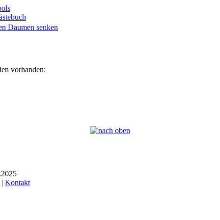
ols
ästebuch
eien vorhanden:
6.2025
 |
Kontakt