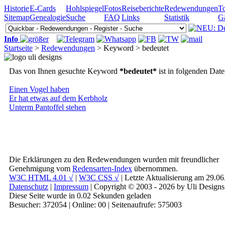
Historie
E-Cards
Hohlspiegel
Fotos
Reiseberichte
Redewendungen
To
Sitemap
Genealogie
Suche
FAQ
Links
Statistik
G
Info
Startseite
>
Redewendungen
> Keyword > bedeutet
Das von Ihnen gesuchte Keyword
*bedeutet*
ist in folgenden Dat
Einen Vogel haben
Er hat etwas auf dem Kerbholz
Unterm Pantoffel stehen
Die Erklärungen zu den Redewendungen wurden mit freundlicher
Genehmigung vom
Redensarten-Index
übernommen.
W3C HTML 4.01 √
|
W3C CSS √
| Letzte Aktualisierung am 29.0
Datenschutz
|
Impressum
| Copyright © 2003 - 2026 by Uli Designs
Diese Seite wurde in 0.02 Sekunden geladen
Besucher: 372054 | Online: 00 | Seitenaufrufe: 575003