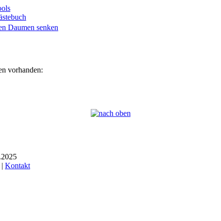
ols
ästebuch
ien vorhanden:
6.2025
 |
Kontakt