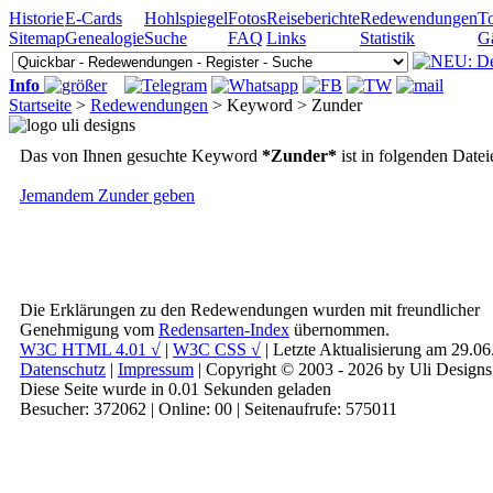
Historie
E-Cards
Hohlspiegel
Fotos
Reiseberichte
Redewendungen
To
Sitemap
Genealogie
Suche
FAQ
Links
Statistik
G
Info
Startseite
>
Redewendungen
> Keyword > Zunder
Das von Ihnen gesuchte Keyword
*Zunder*
ist in folgenden Date
Jemandem Zunder geben
Die Erklärungen zu den Redewendungen wurden mit freundlicher
Genehmigung vom
Redensarten-Index
übernommen.
W3C HTML 4.01 √
|
W3C CSS √
| Letzte Aktualisierung am 29.0
Datenschutz
|
Impressum
| Copyright © 2003 - 2026 by Uli Designs
Diese Seite wurde in 0.01 Sekunden geladen
Besucher: 372062 | Online: 00 | Seitenaufrufe: 575011