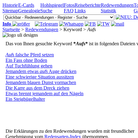
Historie
E-Cards
Hohlspiegel
Fotos
Reiseberichte
Redewendungen
To
Sitemap
Genealogie
Suche
FAQ
Links
Statistik
G
Info
Startseite
>
Redewendungen
> Keyword >
Aufs
Das von Ihnen gesuchte Keyword
*
Aufs
*
ist in folgenden Dateien
Aufs
falsche Pferd setzen
Ein Fass ohne Boden
Auf Tuchfühlung gehen
Jemandem etwas
aufs
Auge drücken
Eine schwierige Situation aussitzen
Jemandem blauen Dunst vormachen
Die Karre aus dem Dreck ziehen
Etwas brennt jemandem auf den Nägeln
Ein Steigbügelhalter
Die Erklärungen zu den Redewendungen wurden mit freundlicher
Genehmigung vom
Redensarten-Index
übernommen.