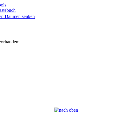
ols
ästebuch
 vorhanden: