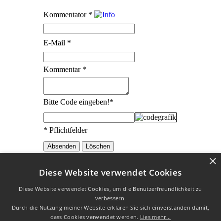
Kommentator
*
E-Mail
*
Kommentar
*
Bitte Code eingeben!
*
* Pflichtfelder
×
Diese Website verwendet Cookies
Die Erklärungen zu den Redewendungen wurden mit
freundlicher
Diese Website verwendet Cookies, um die Benutzerfreundlichkeit zu
Genehmigung vom
Redensarten-Index
übernommen.
verbessern.
W3C HTML 4.01 √
|
W3C CSS √
| Letzte Aktualisierung am
Durch die Nutzung meiner Website erklären Sie sich einverstanden damit,
03.08.2019
dass Cookies verwendet werden.
Lies mehr...
Datenschutz
|
Impressum
| Copyright © 2003 - 2026 by Uli