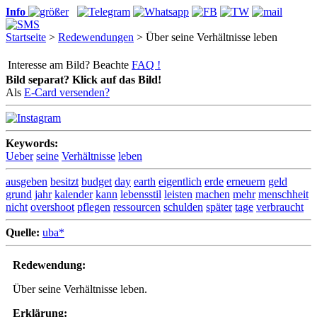
Info
Startseite
>
Redewendungen
> Über seine Verhältnisse leben
Interesse am Bild? Beachte
FAQ !
Bild separat? Klick auf das Bild!
Als
E-Card versenden?
Keywords:
Ueber
seine
Verhältnisse
leben
ausgeben
besitzt
budget
day
earth
eigentlich
erde
erneuern
geld
grund
jahr
kalender
kann
lebensstil
leisten
machen
mehr
menschheit
nicht
overshoot
pflegen
ressourcen
schulden
später
tage
verbraucht
Quelle:
uba*
Redewendung:
Über seine Verhältnisse leben.
Erklärung: