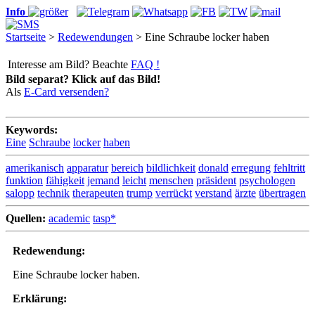
Info
Startseite
>
Redewendungen
> Eine Schraube locker haben
Interesse am Bild? Beachte
FAQ !
Bild separat? Klick auf das Bild!
Als
E-Card versenden?
Keywords:
Eine
Schraube
locker
haben
amerikanisch
apparatur
bereich
bildlichkeit
donald
erregung
fehltritt
funktion
fähigkeit
jemand
leicht
menschen
präsident
psychologen
salopp
technik
therapeuten
trump
verrückt
verstand
ärzte
übertragen
Quellen:
academic
tasp*
Redewendung:
Eine Schraube locker haben.
Erklärung: