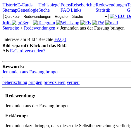
Historie
E-Cards
Hohlspiegel
Fotos
Reiseberichte
Redewendungen
To
Sitemap
Genealogie
Suche
FAQ
Links
Statistik
G
Info
Startseite
>
Redewendungen
> Jemanden aus der Fassung bringen
Interesse am Bild? Beachte
FAQ !
Bild separat? Klick auf das Bild!
Als
E-Card versenden?
Keywords:
Jemanden
aus
Fassung
bringen
beherrschung
bringen
provozieren
verliert
Redewendung:
Jemanden aus der Fassung bringen.
Erklärung:
Jemanden dazu bringen, dass dieser die Selbstbeherrschung verliert