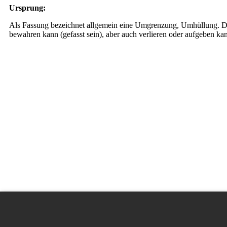
Ursprung:
Als Fassung bezeichnet allgemein eine Umgrenzung, Umhüllung. Dar
bewahren kann (gefasst sein), aber auch verlieren oder aufgeben ka
Die Erklärungen zu den Redewendungen wurden mit freundlicher