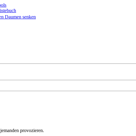
ols
ästebuch
; jemanden provozieren.