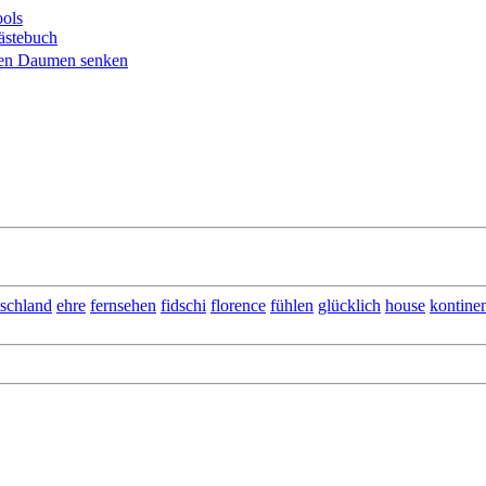
ols
ästebuch
tschland
ehre
fernsehen
fidschi
florence
fühlen
glücklich
house
kontine