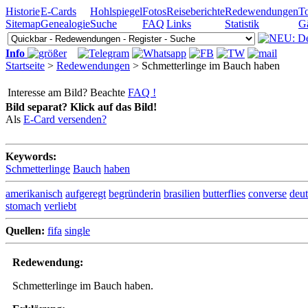
Historie
E-Cards
Hohlspiegel
Fotos
Reiseberichte
Redewendungen
To
Sitemap
Genealogie
Suche
FAQ
Links
Statistik
G
Info
Startseite
>
Redewendungen
> Schmetterlinge im Bauch haben
Interesse am Bild? Beachte
FAQ !
Bild separat? Klick auf das Bild!
Als
E-Card versenden?
Keywords:
Schmetterlinge
Bauch
haben
amerikanisch
aufgeregt
begründerin
brasilien
butterflies
converse
deu
stomach
verliebt
Quellen:
fifa
single
Redewendung:
Schmetterlinge im Bauch haben.