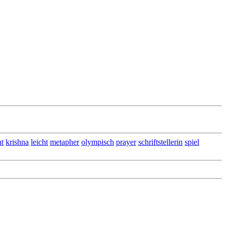
nt
krishna
leicht
metapher
olympisch
prayer
schriftstellerin
spiel