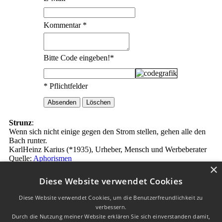
Kommentar
*
Bitte Code eingeben!
*
* Pflichtfelder
Strunz
:
Wenn sich nicht einige gegen den Strom stellen, gehen alle den
Bach runter.
KarlHeinz Karius (*1935), Urheber, Mensch und Werbeberater
Quelle:
Aphorismen
×
Diese Website verwendet Cookies
Die Erklärungen zu den Redewendungen wurden mit
freundlicher
Diese Website verwendet Cookies, um die Benutzerfreundlichkeit zu
Genehmigung vom
Redensarten-Index
übernommen.
verbessern.
W3C HTML 4.01 √
|
W3C CSS √
| Letzte Aktualisierung am
Durch die Nutzung meiner Website erklären Sie sich einverstanden damit,
28.09.2018