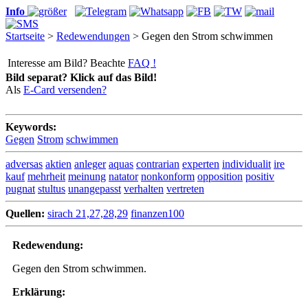
Info
Startseite
>
Redewendungen
> Gegen den Strom schwimmen
Interesse am Bild? Beachte
FAQ !
Bild separat? Klick auf das Bild!
Als
E-Card versenden?
Keywords:
Gegen
Strom
schwimmen
adversas
aktien
anleger
aquas
contrarian
experten
individualit
ire
kauf
mehrheit
meinung
natator
nonkonform
opposition
positiv
pugnat
stultus
unangepasst
verhalten
vertreten
Quellen:
sirach 21,27,28,29
finanzen100
Redewendung:
Gegen den Strom schwimmen.
Erklärung: