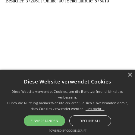
Besucher: 372061 | Online: 00 | Seitenaufrufe: 575010
×
Diese Website verwendet Cookies
Diese Website verwendet Cookies, um die Benutzerfreundlichkeit zu
verbessern.
Durch die Nutzung meiner Website erklären Sie sich einverstanden damit,
dass Cookies verwendet werden.
Lies mehr...
EINVERSTANDEN
DECLINE ALL
POWERED BY COOKIE-SCRIPT