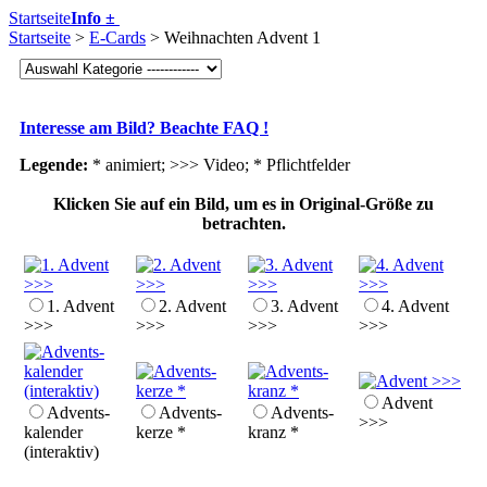
Startseite
Info ±
Startseite
>
E-Cards
> Weihnachten Advent 1
Interesse am Bild? Beachte FAQ !
Legende:
* animiert; >>> Video;
* Pflichtfelder
Klicken Sie auf ein Bild, um es in Original-Größe zu
betrachten.
1. Advent
2. Advent
3. Advent
4. Advent
>>>
>>>
>>>
>>>
Advent
Advents­
Advents­
Advents­
>>>
kalender
kerze *
kranz *
(interaktiv)