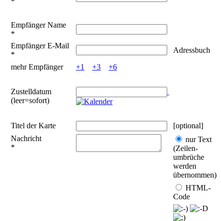
*
Empfänger Name
*
Empfänger E-Mail
Adressbuch
*
mehr Empfänger
+1
+3
+6
Zustelldatum
(leer=sofort)
Titel der Karte
[optional]
Nachricht
nur Text
*
(Zeilen­
umbrüche
werden
übernommen)
HTML-
Code