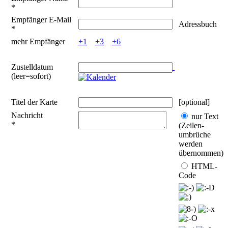
*
Empfänger E-Mail
Adressbuch
*
mehr Empfänger
+1
+3
+6
Zustelldatum
(leer=sofort)
Titel der Karte
[optional]
Nachricht
nur Text
*
(Zeilen­
umbrüche
werden
übernommen)
HTML-
Code