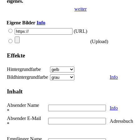
eigenes.
weiter
Eigene Bilder
Info
(URL)
(Upload)
Effekte
Hintergrundfarbe
Bildhintergrundfarbe
Info
Inhalt
Absender Name
Info
*
Absender E-Mail
Adressbuch
*
Empfänger Name