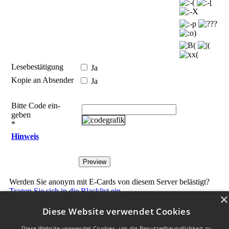
Lesebestätigung
Ja
Kopie an Absender
Ja
Bitte Code ein­
geben
*
Hinweis
Werden Sie anonym mit E-Cards von diesem Server belästigt?
Tragen Sie sich in die Blacklist ein.
×
Diese Website verwendet Cookies
W3C HTML 4.01 √
|
W3C CSS √
| Letzte Aktualisierungg am
Diese Website verwendet Cookies, um die Benutzerfreundlichkeit zu