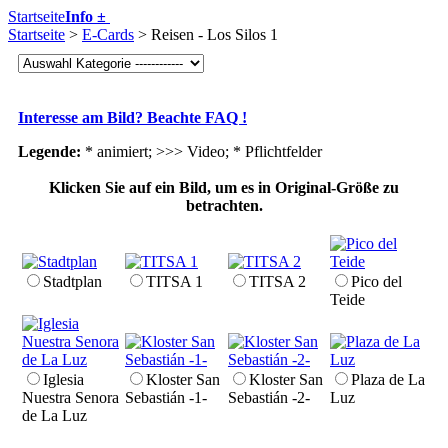
Startseite
Info ±
Startseite
>
E-Cards
> Reisen - Los Silos 1
Interesse am Bild? Beachte FAQ !
Legende:
* animiert; >>> Video;
* Pflichtfelder
Klicken Sie auf ein Bild, um es in Original-Größe zu
betrachten.
Stadtplan
TITSA 1
TITSA 2
Pico del
Teide
Iglesia
Kloster San
Kloster San
Plaza de La
Nuestra Senora
Sebastián -1-
Sebastián -2-
Luz
de La Luz