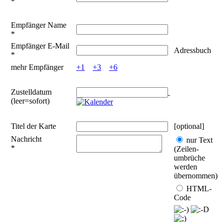
*
Empfänger Name
*
Empfänger E-Mail
Adressbuch
*
mehr Empfänger
+1
+3
+6
Zustelldatum
(leer=sofort)
Titel der Karte
[optional]
Nachricht
nur Text
*
(Zeilen­
umbrüche
werden
übernommen)
HTML-
Code