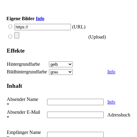
Eigene Bilder
Info
(URL)
(Upload)
Effekte
Hintergrundfarbe
Bildhintergrundfarbe
Info
Inhalt
Absender Name
Info
*
Absender E-Mail
Adressbuch
*
Empfänger Name