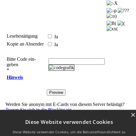
Lesebestätigung
Ja
Kopie an Absender
Ja
Bitte Code ein­
geben
*
Hinweis
Werden Sie anonym mit E-Cards von diesem Server belästigt?
Tragen Sie sich in die Blacklist ein.
×
Diese Website verwendet Cookies
W3C HTML 4.01 √
|
W3C CSS √
| Letzte Aktualisierungg am
Diese Website verwendet Cookies, um die Benutzerfreundlichkeit zu