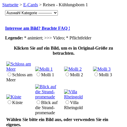
Startseite
>
E-Cards
> Reisen - Kühlungsborn 1
Interesse am Bild? Beachte FAQ !
Legende:
* animiert; >>> Video;
* Pflichtfelder
Klicken Sie auf ein Bild, um es in Original-Größe zu
betrachten.
Schloss am
Molli 1
Molli 2
Molli 3
Meer
Küste
Blick auf
Villa
die Strand­
Rheingold
promenade
Wählen Sie bitte ein Bild aus, oder verwenden Sie ein
eigenes.