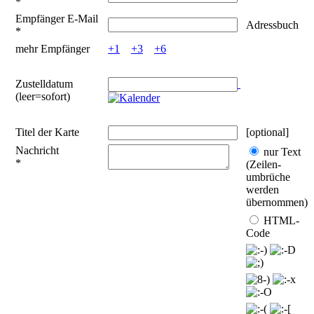
*
Empfänger E-Mail
Adressbuch
*
mehr Empfänger
+1
+3
+6
Zustelldatum
(leer=sofort)
Titel der Karte
[optional]
Nachricht
nur Text
*
(Zeilen­
umbrüche
werden
übernommen)
HTML-
Code