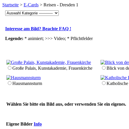
Startseite
>
E-Cards
> Reisen - Dresden 1
Interesse am Bild? Beachte FAQ !
Legende:
* animiert; >>> Video;
* Pflichtfelder
Große Palais, Kunst­akademie, Frauen­kirche
Blick von de
Hausmanns­turm
Katholische
Wählen Sie bitte ein Bild aus, oder verwenden Sie ein eigenes.
Eigene Bilder
Info