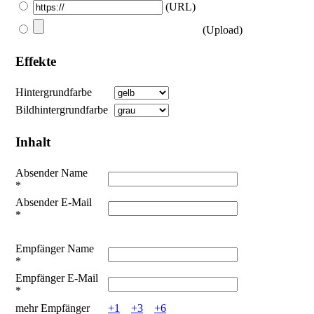
(URL)
(Upload)
Effekte
Hintergrundfarbe
Bildhintergrundfarbe
Inhalt
Absender Name
*
Absender E-Mail
*
Empfänger Name
*
Empfänger E-Mail
*
mehr Empfänger
+1
+3
+6