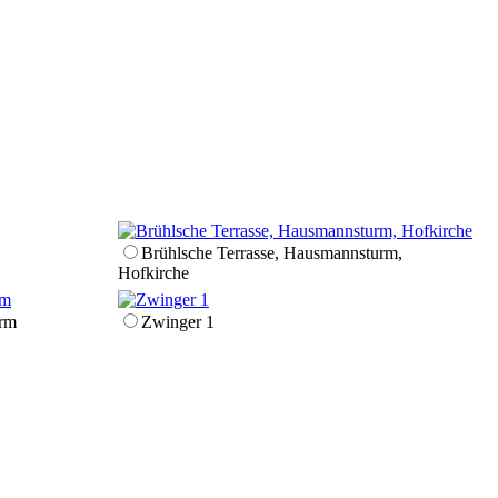
Brühl­sche Terrasse, Hausmanns­turm,
Hofkirche
urm
Zwinger 1