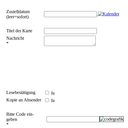
Zustelldatum
(leer=sofort)
Titel der Karte
Nachricht
*
Lesebestätigung
Ja
Kopie an Absender
Ja
Bitte Code ein­
geben
*