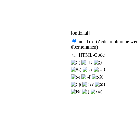
[optional]
nur Text (Zeilen­umbrüche we
übernommen)
HTML-Code